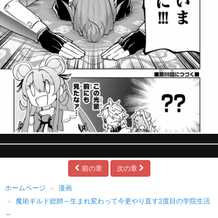
前の章
次の章
ホームページ
漫画
魔術ギルド総帥～生まれ変わって今更やり直す2度目の学院生活
～