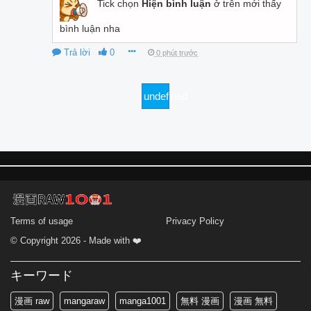
Tick chọn
Hiện bình luận
ở trên mới thấy
bình luận nha
Trả lời
0
0 phút trước
undefined
Terms of usage
Privacy Policy
© Copyright 2026 - Made with ❤️
キーワード
漫画 raw
mangaraw
manga1001
無料 漫画
漫画 無料