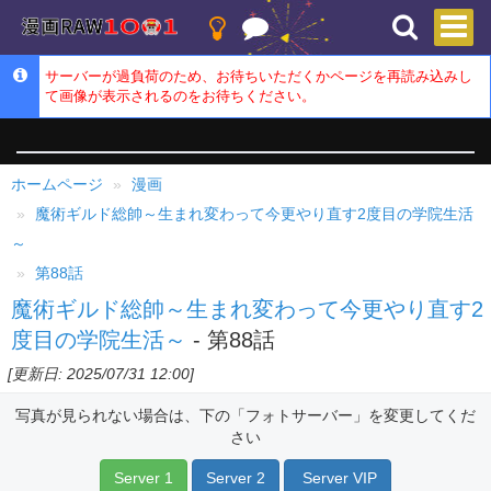
サーバーが過負荷のため、お待ちいただくかページを再読み込みし
て画像が表示されるのをお待ちください。
ホームページ
漫画
魔術ギルド総帥～生まれ変わって今更やり直す2度目の学院生活
～
第88話
魔術ギルド総帥～生まれ変わって今更やり直す2
度目の学院生活～
- 第88話
[更新日: 2025/07/31 12:00]
写真が見られない場合は、下の「フォトサーバー」を変更してくだ
さい
Server 1
Server 2
Server VIP