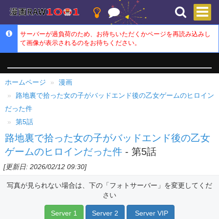
サーバーが過負荷のため、お待ちいただくかページを再読み込みし
て画像が表示されるのをお待ちください。
ホームページ
漫画
路地裏で拾った女の子がバッドエンド後の乙女ゲームのヒロイン
だった件
第5話
路地裏で拾った女の子がバッドエンド後の乙女
ゲームのヒロインだった件
- 第5話
[更新日: 2026/02/12 09:30]
写真が見られない場合は、下の「フォトサーバー」を変更してくだ
さい
Server 1
Server 2
Server VIP