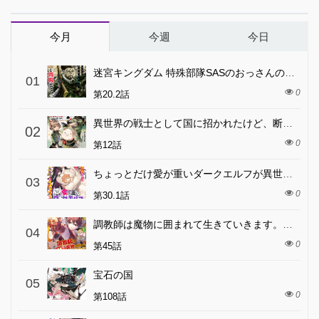
今月
今週
今日
迷宮キングダム 特殊部隊SASのおっさんの異世界ダンジョンサバイバルマニュアル!
01
0
第20.2話
異世界の戦士として国に招かれたけど、断って兵士から始める事にした
02
0
第12話
ちょっとだけ愛が重いダークエルフが異世界から追いかけてきた
03
0
第30.1話
調教師は魔物に囲まれて生きていきます。～勇者パーティーに置いていかれたけど、伝説の魔物と出会い最強になってた～
04
0
第45話
宝石の国
05
0
第108話