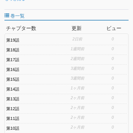
a top-class malevolent spirit within his body. Forced to conceal his
true nature, he enrolls in the academy and faces a brutal training
巻一覧
program with a graduation rate of only a few percent. When
overwhelming evil spirits close in, the monstrous power sleeping
チャプター数
更新
ビュー
within Kuroniwa begins to awaken! An exorcist academy action
story with a striking world setting—now begins!
2日前
0
第19話
1週間前
0
第18話
2週間前
0
第17話
3週間前
0
第16話
3週間前
0
第15話
1ヶ月前
0
第14話
2ヶ月前
0
第13話
2ヶ月前
0
第12話
2ヶ月前
0
第11話
2ヶ月前
0
第10話