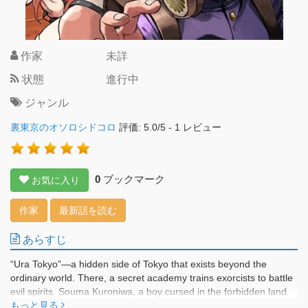
作家
未詳
状態
進行中
ジャンル
裏東京のオソロシドコロ
評価:
5.0
/
5
-
1
レビュー
0
ブックマーク
お気に入り
作家
最新話を読む
あらすじ
“Ura Tokyo”—a hidden side of Tokyo that exists beyond the
ordinary world. There, a secret academy trains exorcists to battle
evil spirits. Souma Kuroniwa, a boy cursed in the forbidden land
known as “Madara-machi Fushirazu no Mori,” ends up harboring
もっと見る