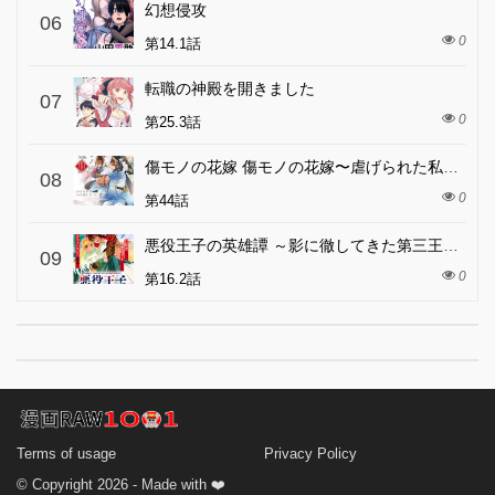
幻想侵攻
06
0
第14.1話
転職の神殿を開きました
07
0
第25.3話
傷モノの花嫁 傷モノの花嫁〜虐げられた私が、皇國の鬼神に見初められた理由〜 傷モノの花嫁 〜虐げられた私が、皇國の鬼神に見初められた理由〜
08
0
第44話
悪役王子の英雄譚 ～影に徹してきた第三王子、婚約破棄された公爵令嬢を引き取ったので本気を出してみた～
09
0
第16.2話
Terms of usage
Privacy Policy
© Copyright 2026 - Made with ❤️