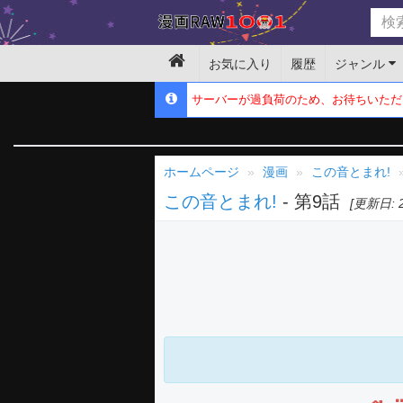
お気に入り
履歴
ジャンル
サーバーが過負荷のため、お待ちいただ
ホームページ
漫画
この音とまれ!
この音とまれ!
- 第9話
[更新日: 2