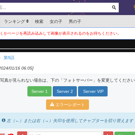
ランキング
検索
女の子
男の子
くかページを再読み込みして画像が表示されるのをお待ちください。
第9話
024/01/16 06:05]
写真が見られない場合は、下の「フォトサーバー」を変更してください
Server 1
Server 2
Server VIP
エラーレポート
左（←）または右（→）矢印を使用してチャプターを切り替えます