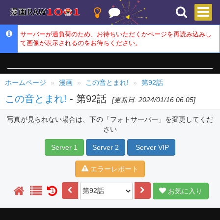
サーバーが過負荷のため、お待ちいただくかページを再読み込みし
て画像が表示されるのをお待ちください。
ホームページ
漫画
この音とまれ!
第92話
この音とまれ!
- 第92話
[更新日: 2024/01/16 06:05]
写真が見られない場合は、下の「フォトサーバー」を変更してくだ
さい
Server 1
Server 2
Server VIP
エラーレポート
お気に入り
1