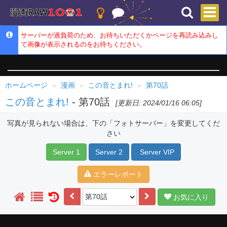
サーバーが過負荷のため、お待ちいただくかページを再読み込みし
て画像が表示されるのをお待ちください。
ホームページ
漫画
この音とまれ!
第70話
この音とまれ!
- 第70話
[更新日: 2024/01/16 06:05]
写真が見られない場合は、下の「フォトサーバー」を変更してくだ
さい
Server 1
Server 2
Server VIP
エラーレポート
お気に入り
1