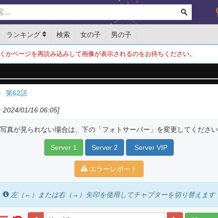
ランキング
検索
女の子
男の子
くかページを再読み込みして画像が表示されるのをお待ちください。
第62話
2024/01/16 06:05]
写真が見られない場合は、下の「フォトサーバー」を変更してください
Server 1
Server 2
Server VIP
エラーレポート
左（←）または右（→）矢印を使用してチャプターを切り替えます