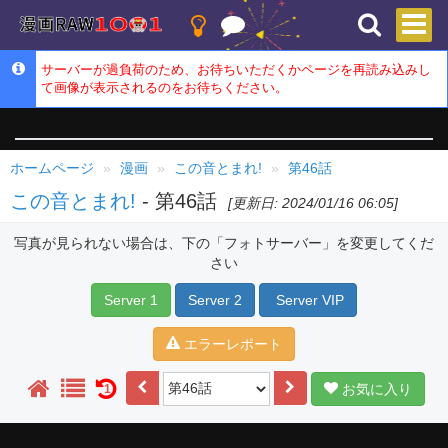
サーバーが過負荷のため、お待ちいただくかページを再読み込みし
て画像が表示されるのをお待ちください。
ホームページ
漫画
この音とまれ!
第46話
この音とまれ!
- 第46話
[更新日: 2024/01/16 06:05]
写真が見られない場合は、下の「フォトサーバー」を変更してくだ
さい
Server 1
Server 2
Server VIP
エラーレポート
お気に入り
1