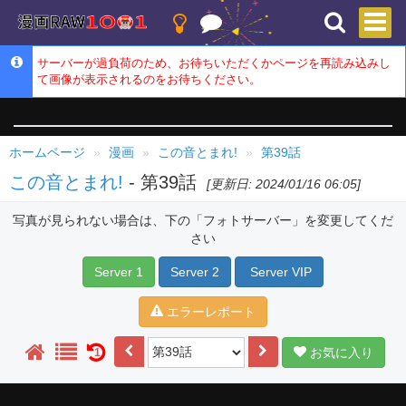
サーバーが過負荷のため、お待ちいただくかページを再読み込みし
て画像が表示されるのをお待ちください。
ホームページ
漫画
この音とまれ!
第39話
この音とまれ!
- 第39話
[更新日: 2024/01/16 06:05]
写真が見られない場合は、下の「フォトサーバー」を変更してくだ
さい
Server 1
Server 2
Server VIP
エラーレポート
お気に入り
1