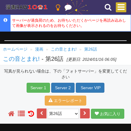
サーバーが過負荷のため、お待ちいただくかページを再読み込みし
て画像が表示されるのをお待ちください。
ホームページ
漫画
この音とまれ!
第26話
この音とまれ!
- 第26話
[更新日: 2024/01/16 06:05]
写真が見られない場合は、下の「フォトサーバー」を変更してくだ
さい
Server 1
Server 2
Server VIP
エラーレポート
お気に入り
1