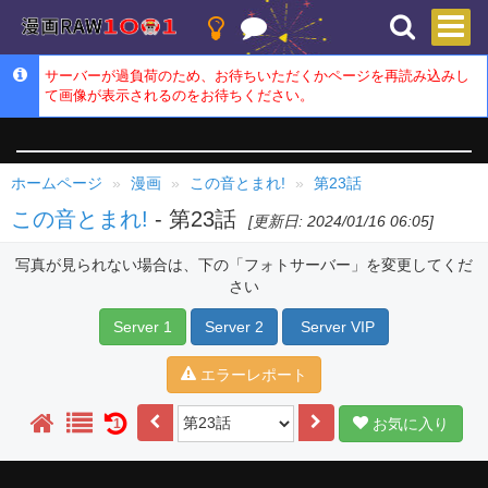
サーバーが過負荷のため、お待ちいただくかページを再読み込みし
て画像が表示されるのをお待ちください。
ホームページ
漫画
この音とまれ!
第23話
この音とまれ!
- 第23話
[更新日: 2024/01/16 06:05]
写真が見られない場合は、下の「フォトサーバー」を変更してくだ
さい
Server 1
Server 2
Server VIP
エラーレポート
お気に入り
1