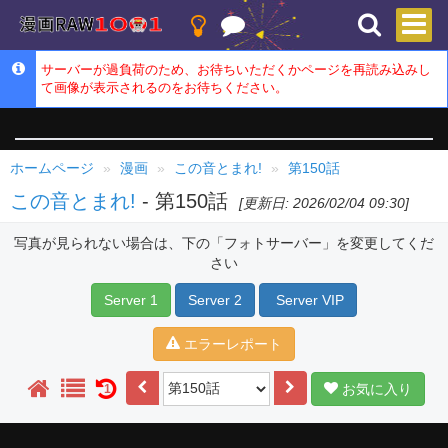
サーバーが過負荷のため、お待ちいただくかページを再読み込みし
て画像が表示されるのをお待ちください。
ホームページ
漫画
この音とまれ!
第150話
この音とまれ!
- 第150話
[更新日: 2026/02/04 09:30]
写真が見られない場合は、下の「フォトサーバー」を変更してくだ
さい
Server 1
Server 2
Server VIP
エラーレポート
お気に入り
1