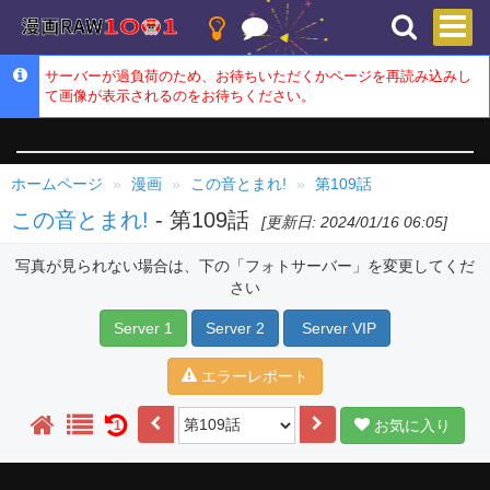
サーバーが過負荷のため、お待ちいただくかページを再読み込みし
て画像が表示されるのをお待ちください。
ホームページ
漫画
この音とまれ!
第109話
この音とまれ!
- 第109話
[更新日: 2024/01/16 06:05]
写真が見られない場合は、下の「フォトサーバー」を変更してくだ
さい
Server 1
Server 2
Server VIP
エラーレポート
お気に入り
1