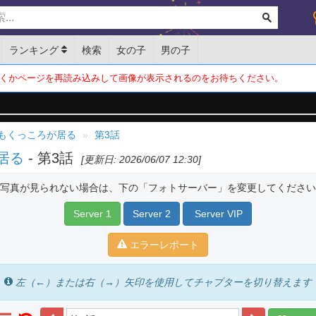
ランキング
検索
女の子
男の子
くかページを再読み込みして画像が表示されるのをお待ちください。
もくっころが居る
第3話
居る
- 第3話
[更新日: 2026/06/07 12:30]
写真が見られない場合は、下の「フォトサーバー」を変更してください
Server 1
Server 2
Server VIP
エラーレポート
左（←）または右（→）矢印を使用してチャプターを切り替えます