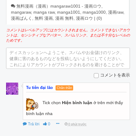
無料漫画（漫画）mangaraw1001 - 漫画ロウ,
mangaraw, manga raw, manga1001, manga1000, 漫画raw,
漫画ばんく, 無料 漫画, 漫画 無料, 漫画ロウ | (
0
)
コメントはレベルアップにはカウントされません。コメントできないアカウ
ントは、センシティブなアバター、スパムリンク、または不十分なレベルの
ためです。
ディスカッションへようこそ。スパムやお金儲けのリンク、
健康に害のあるものなどを投稿しないようにしてください。
これによりアカウントがブロックされるのを避けることがで
きます。
コメントを表示
Tu tiên đại lão
Chân thần
Tick chọn
Hiện bình luận
ở trên mới thấy
bình luận nha
Trả lời
0
0 phút trước