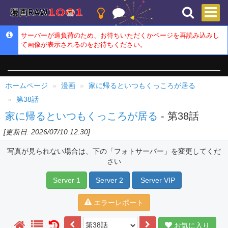
サーバーが過負荷のため、お待ちいただくかページを再読み込みし
て画像が表示されるのをお待ちください。
ホームページ
漫画
家に帰るといつもくっころが居る
第38話
家に帰るといつもくっころが居る
- 第38話
[更新日: 2026/07/10 12:30]
写真が見られない場合は、下の「フォトサーバー」を変更してくだ
さい
Server 1
Server 2
Server VIP
エラーレポート
お気に入り
1