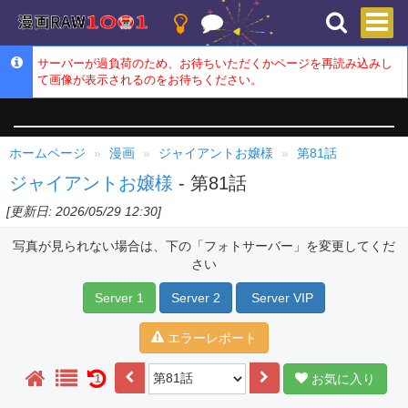
サーバーが過負荷のため、お待ちいただくかページを再読み込みし
て画像が表示されるのをお待ちください。
ホームページ
漫画
ジャイアントお嬢様
第81話
ジャイアントお嬢様
- 第81話
[更新日: 2026/05/29 12:30]
写真が見られない場合は、下の「フォトサーバー」を変更してくだ
さい
Server 1
Server 2
Server VIP
エラーレポート
お気に入り
1