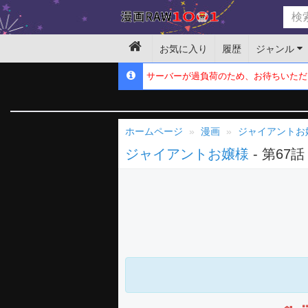
お気に入り
履歴
ジャンル
サーバーが過負荷のため、お待ちいただ
ホームページ
漫画
ジャイアントお
ジャイアントお嬢様
- 第67話