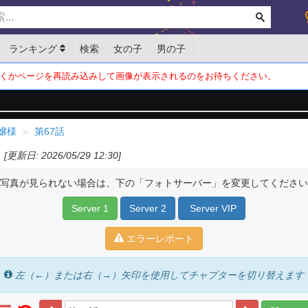
ランキング
検索
女の子
男の子
くかページを再読み込みして画像が表示されるのをお待ちください。
嬢様
第67話
[更新日: 2026/05/29 12:30]
写真が見られない場合は、下の「フォトサーバー」を変更してください
Server 1
Server 2
Server VIP
エラーレポート
左（←）または右（→）矢印を使用してチャプターを切り替えます