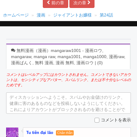
前の章
次の章
ホームページ
漫画
ジャイアントお嬢様
第24話
無料漫画（漫画）mangaraw1001 - 漫画ロウ,
mangaraw, manga raw, manga1001, manga1000, 漫画raw,
漫画ばんく, 無料 漫画, 漫画 無料, 漫画ロウ | (
0
)
コメントはレベルアップにはカウントされません。コメントできないアカウ
ントは、センシティブなアバター、スパムリンク、または不十分なレベルの
ためです。
ディスカッションへようこそ。スパムやお金儲けのリンク、
健康に害のあるものなどを投稿しないようにしてください。
これによりアカウントがブロックされるのを避けることがで
きます。
コメントを表示
Tu tiên đại lão
Chân thần