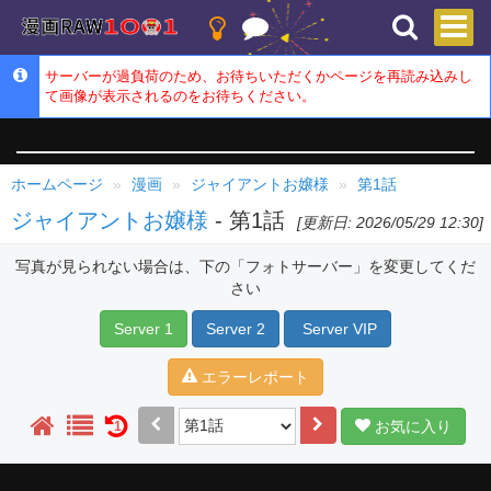
サーバーが過負荷のため、お待ちいただくかページを再読み込みし
て画像が表示されるのをお待ちください。
ホームページ
漫画
ジャイアントお嬢様
第1話
ジャイアントお嬢様
- 第1話
[更新日: 2026/05/29 12:30]
写真が見られない場合は、下の「フォトサーバー」を変更してくだ
さい
Server 1
Server 2
Server VIP
エラーレポート
お気に入り
1