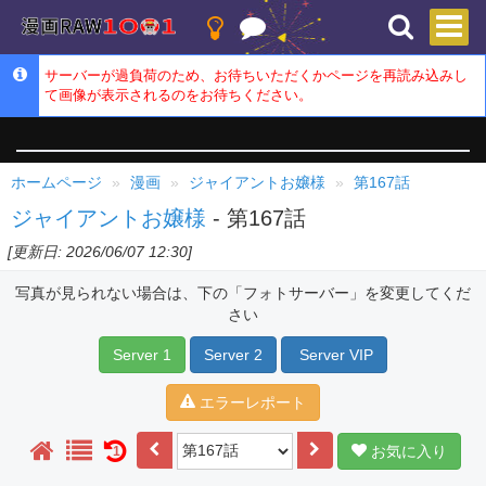
サーバーが過負荷のため、お待ちいただくかページを再読み込みし
て画像が表示されるのをお待ちください。
ホームページ
漫画
ジャイアントお嬢様
第167話
ジャイアントお嬢様
- 第167話
[更新日: 2026/06/07 12:30]
写真が見られない場合は、下の「フォトサーバー」を変更してくだ
さい
Server 1
Server 2
Server VIP
エラーレポート
お気に入り
1