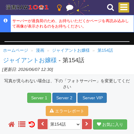
サーバーが過負荷のため、お待ちいただくかページを再読み込みし
て画像が表示されるのをお待ちください。
ホームページ
漫画
ジャイアントお嬢様
第154話
ジャイアントお嬢様
- 第154話
[更新日: 2026/06/07 12:30]
写真が見られない場合は、下の「フォトサーバー」を変更してくだ
さい
Server 1
Server 2
Server VIP
エラーレポート
お気に入り
1