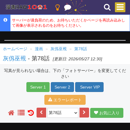
サーバーが過負荷のため、お待ちいただくかページを再読み込みし
て画像が表示されるのをお待ちください。
ホームページ
漫画
灰仭巫覡
第78話
灰仭巫覡
- 第78話
[更新日: 2026/05/27 12:30]
写真が見られない場合は、下の「フォトサーバー」を変更してくだ
さい
Server 1
Server 2
Server VIP
エラーレポート
お気に入り
1