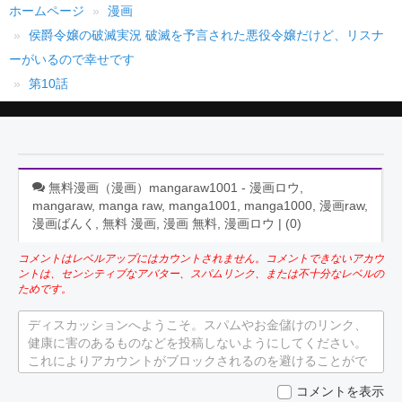
ホームページ
漫画
侯爵令嬢の破滅実況 破滅を予言された悪役令嬢だけど、リスナ
ーがいるので幸せです
第10話
無料漫画（漫画）mangaraw1001 - 漫画ロウ,
mangaraw, manga raw, manga1001, manga1000, 漫画raw,
漫画ばんく, 無料 漫画, 漫画 無料, 漫画ロウ | (
0
)
コメントはレベルアップにはカウントされません。コメントできないアカウ
ントは、センシティブなアバター、スパムリンク、または不十分なレベルの
ためです。
ディスカッションへようこそ。スパムやお金儲けのリンク、
健康に害のあるものなどを投稿しないようにしてください。
これによりアカウントがブロックされるのを避けることがで
きます。
コメントを表示