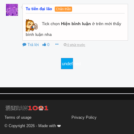
Tu tiên đại lão
Chân thần
Tick chọn
Hiện bình luận
ở trên mới thấy
bình luận nha
Trả lời
0
0 phút trước
undefined
Terms of usage
Privacy Policy
© Copyright 2026 - Made with ❤️