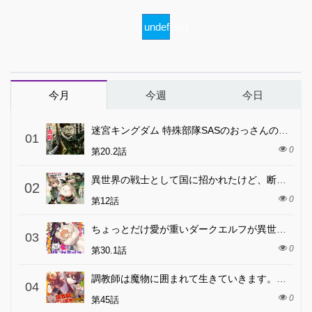
undefined
今月
今週
今日
迷宮キングダム 特殊部隊SASのおっさんの異世界ダンジョンサバイバルマニュアル!
01
0
第20.2話
異世界の戦士として国に招かれたけど、断って兵士から始める事にした
02
0
第12話
ちょっとだけ愛が重いダークエルフが異世界から追いかけてきた
03
0
第30.1話
調教師は魔物に囲まれて生きていきます。～勇者パーティーに置いていかれたけど、伝説の魔物と出会い最強になってた～
04
0
第45話