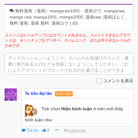
無料漫画（漫画）mangaraw1001 - 漫画ロウ, mangaraw,
manga raw, manga1001, manga1000, 漫画raw, 漫画ばんく,
無料 漫画, 漫画 無料, 漫画ロウ | (
0
)
コメントはレベルアップにはカウントされません。コメントできないアカウ
ントは、センシティブなアバター、スパムリンク、または不十分なレベルの
ためです。
ディスカッションへようこそ。スパムやお金儲けのリンク、健
康に害のあるものなどを投稿しないようにしてください。これ
によりアカウントがブロックされるのを避けることができま
す。
コメントを表示
Tu tiên đại lão
Chân thần
Tick chọn
Hiện bình luận
ở trên mới thấy
bình luận nha
Trả lời
0
0 phút trước