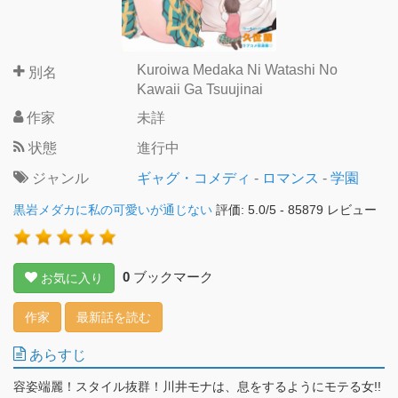
Kuroiwa Medaka Ni Watashi No
別名
Kawaii Ga Tsuujinai
作家
未詳
状態
進行中
ジャンル
ギャグ・コメディ
-
ロマンス
-
学園
黒岩メダカに私の可愛いが通じない
評価:
5.0
/
5
-
85879
レビュー
0
ブックマーク
お気に入り
作家
最新話を読む
あらすじ
容姿端麗！スタイル抜群！川井モナは、息をするようにモテる女!!