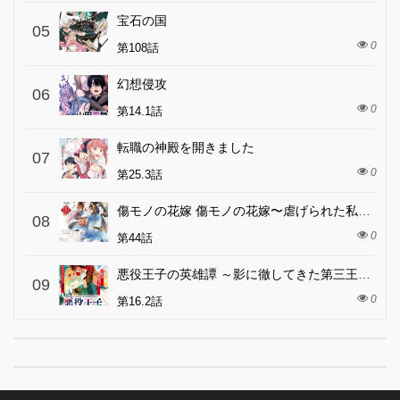
宝石の国
05
0
第108話
幻想侵攻
06
0
第14.1話
転職の神殿を開きました
07
0
第25.3話
傷モノの花嫁 傷モノの花嫁〜虐げられた私が、皇國の鬼神に見初められた理由〜 傷モノの花嫁 〜虐げられた私が、皇國の鬼神に見初められた理由〜
08
0
第44話
悪役王子の英雄譚 ～影に徹してきた第三王子、婚約破棄された公爵令嬢を引き取ったので本気を出してみた～
09
0
第16.2話