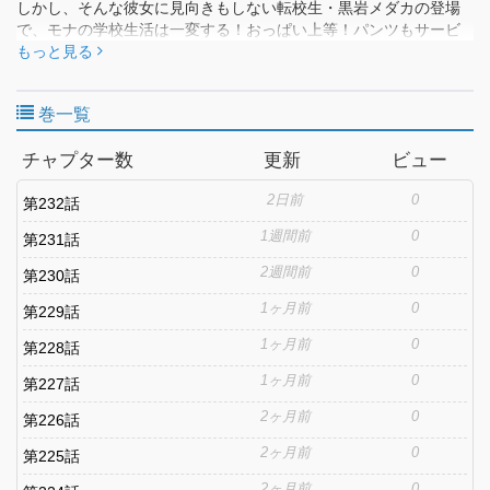
しかし、そんな彼女に見向きもしない転校生・黒岩メダカの登場
で、モナの学校生活は一変する！おっぱい上等！パンツもサービ
ス！メダカをオトそうと大奮闘アイツをきゅんとさせるためな
もっと見る
ら、私なんでもヤっちゃいます！モテ女子×禁欲男子のちょっぴり
Hな恋戦争、大勃発――!!
巻一覧
チャプター数
更新
ビュー
2日前
0
第232話
1週間前
0
第231話
2週間前
0
第230話
1ヶ月前
0
第229話
1ヶ月前
0
第228話
1ヶ月前
0
第227話
2ヶ月前
0
第226話
2ヶ月前
0
第225話
2ヶ月前
0