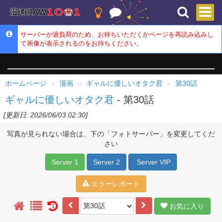
サーバーが過負荷のため、お待ちいただくかページを再読み込みし
て画像が表示されるのをお待ちください。
ホームページ
漫画
ギャルに優しいオタク君
第30話
ギャルに優しいオタク君
- 第30話
[更新日: 2026/06/03 02:30]
写真が見られない場合は、下の「フォトサーバー」を変更してくだ
さい
Server 1
Server 2
Server VIP
エラーレポート
お気に入り
1