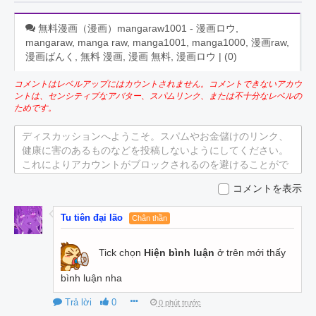
無料漫画（漫画）mangaraw1001 - 漫画ロウ,
mangaraw, manga raw, manga1001, manga1000, 漫画raw,
漫画ばんく, 無料 漫画, 漫画 無料, 漫画ロウ | (
0
)
コメントはレベルアップにはカウントされません。コメントできないアカウ
ントは、センシティブなアバター、スパムリンク、または不十分なレベルの
ためです。
ディスカッションへようこそ。スパムやお金儲けのリンク、
健康に害のあるものなどを投稿しないようにしてください。
これによりアカウントがブロックされるのを避けることがで
きます。
コメントを表示
Tu tiên đại lão
Chân thần
Tick chọn
Hiện bình luận
ở trên mới thấy
bình luận nha
Trả lời
0
0 phút trước