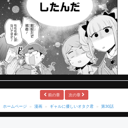
前の章
次の章
ホームページ
漫画
ギャルに優しいオタク君
第30話