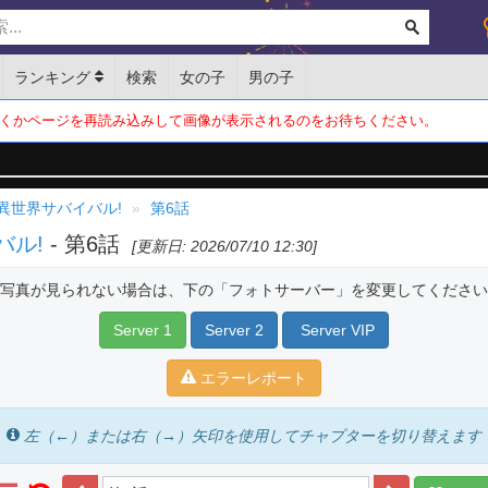
ランキング
検索
女の子
男の子
くかページを再読み込みして画像が表示されるのをお待ちください。
異世界サバイバル!
第6話
バル!
- 第6話
[更新日: 2026/07/10 12:30]
写真が見られない場合は、下の「フォトサーバー」を変更してください
Server 1
Server 2
Server VIP
エラーレポート
左（←）または右（→）矢印を使用してチャプターを切り替えます