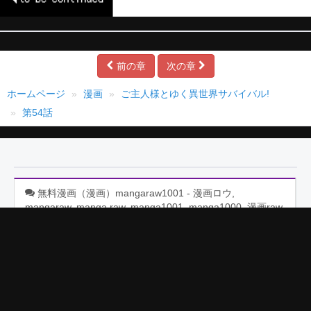
前の章
次の章
ホームページ
漫画
ご主人様とゆく異世界サバイバル!
第54話
無料漫画（漫画）mangaraw1001 - 漫画ロウ,
mangaraw, manga raw, manga1001, manga1000, 漫画raw,
漫画ばんく, 無料 漫画, 漫画 無料, 漫画ロウ | (
0
)
コメントはレベルアップにはカウントされません。コメントできないアカウ
ントは、センシティブなアバター、スパムリンク、または不十分なレベルの
ためです。
ディスカッションへようこそ。スパムやお金儲けのリンク、