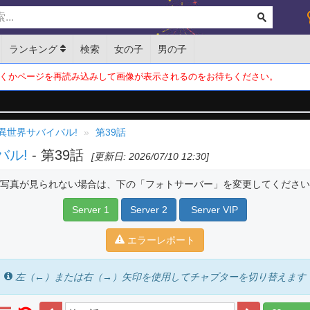
ランキング
検索
女の子
男の子
くかページを再読み込みして画像が表示されるのをお待ちください。
異世界サバイバル!
第39話
バル!
- 第39話
[更新日: 2026/07/10 12:30]
写真が見られない場合は、下の「フォトサーバー」を変更してください
Server 1
Server 2
Server VIP
エラーレポート
左（←）または右（→）矢印を使用してチャプターを切り替えます