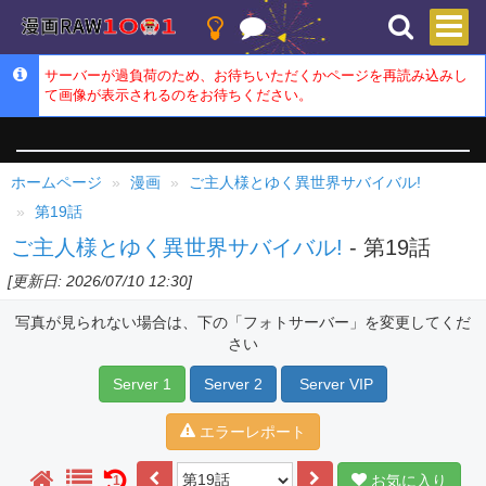
サーバーが過負荷のため、お待ちいただくかページを再読み込みし
て画像が表示されるのをお待ちください。
ホームページ
漫画
ご主人様とゆく異世界サバイバル!
第19話
ご主人様とゆく異世界サバイバル!
- 第19話
[更新日: 2026/07/10 12:30]
写真が見られない場合は、下の「フォトサーバー」を変更してくだ
さい
Server 1
Server 2
Server VIP
エラーレポート
お気に入り
1