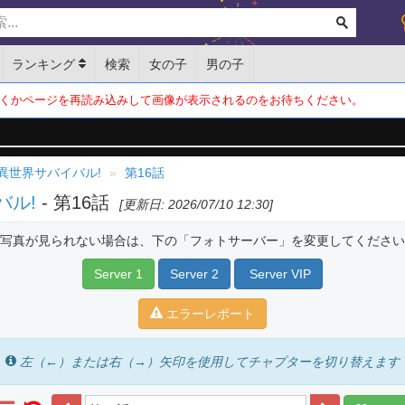
ランキング
検索
女の子
男の子
くかページを再読み込みして画像が表示されるのをお待ちください。
異世界サバイバル!
第16話
バル!
- 第16話
[更新日: 2026/07/10 12:30]
写真が見られない場合は、下の「フォトサーバー」を変更してください
Server 1
Server 2
Server VIP
エラーレポート
左（←）または右（→）矢印を使用してチャプターを切り替えます