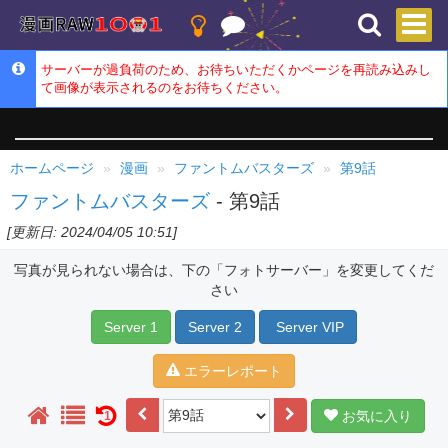
サーバーが過負荷のため、お待ちいただくかページを再読み込みし
て画像が表示されるのをお待ちください。
ホームページ
漫画
ファントムバスターズ
第9話
ファントムバスターズ
- 第9話
[更新日: 2024/04/05 10:51]
写真が見られない場合は、下の「フォトサーバー」を変更してくだ
さい
Server 1
Server 2
Server VIP
エラーレポート
お気に入り
1