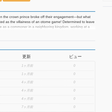
en the crown prince broke off their engagement—but what
ted as the villainess of an otome game! Determined to leave
ife as a commoner in a neighboring kingdom, working at a
ing twin girls, Coco and Mia, while running the late owner’s
and calculating duke, appears claiming to be the twins' long-
nheritance battle. To protect the girls, she agrees to pose as
trigue, growing affection, and a destiny she never realized
just an act? A heartwarming yet dramatic villainess
更新
ビュー
nd second chances!
1ヶ月前
0
1ヶ月前
0
4ヶ月前
0
4ヶ月前
0
4ヶ月前
0
7ヶ月前
0