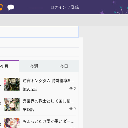
ログイン
登録
今月
今週
今日
迷宮キングダム 特殊部隊SASのおっさんの異世界ダンジョンサバイバルマニュアル!
1
0
第20.2話
異世界の戦士として国に招かれたけど、断って兵士から始める事にした
2
0
第12話
ちょっとだけ愛が重いダークエルフが異世界から追いかけてきた
3