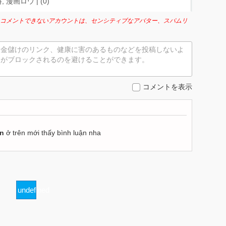
 漫画ロウ | (
0
)
コメントできないアカウントは、センシティブなアバター、スパムリ
お金儲けのリンク、健康に害のあるものなどを投稿しないよ
トがブロックされるのを避けることができます。
コメントを表示
ận
ở trên mới thấy bình luận nha
undefined