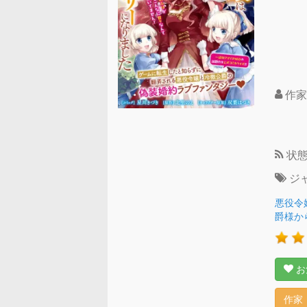
作家
状
ジ
悪役令
爵様か
お
作家