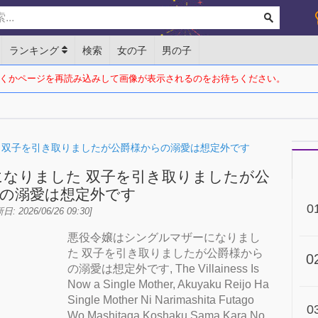
ランキング
検索
女の子
男の子
くかページを再読み込みして画像が表示されるのをお待ちください。
 双子を引き取りましたが公爵様からの溺愛は想定外です
なりました 双子を引き取りましたが公
の溺愛は想定外です
0
日: 2026/06/26 09:30]
悪役令嬢はシングルマザーになりまし
名
た 双子を引き取りましたが公爵様から
0
の溺愛は想定外です, The Villainess Is
Now a Single Mother, Akuyaku Reijo Ha
Single Mother Ni Narimashita Futago
0
Wo Mashitaga Koshaku Sama Kara No