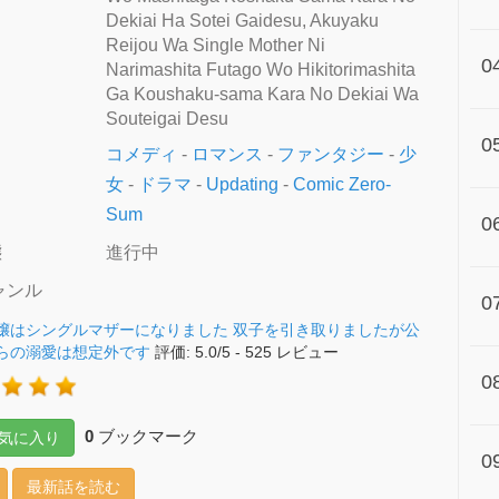
Dekiai Ha Sotei Gaidesu, Akuyaku
Reijou Wa Single Mother Ni
0
Narimashita Futago Wo Hikitorimashita
Ga Koushaku-sama Kara No Dekiai Wa
Souteigai Desu
0
コメディ
-
ロマンス
-
ファンタジー
-
少
女
-
ドラマ
-
Updating
-
Comic Zero-
Sum
0
態
進行中
ャンル
0
嬢はシングルマザーになりました 双子を引き取りましたが公
らの溺愛は想定外です
評価:
5.0
/
5
-
525
レビュー
0
0
ブックマーク
気に入り
0
最新話を読む