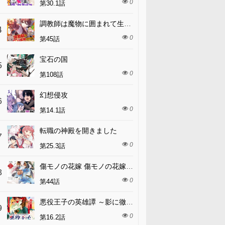
0
第30.1話
調教師は魔物に囲まれて生きていきます。～勇者パーティーに置いていかれたけど、伝説の魔物と出会い最強になってた～
4
0
第45話
宝石の国
5
0
第108話
幻想侵攻
6
0
第14.1話
転職の神殿を開きました
7
0
第25.3話
傷モノの花嫁 傷モノの花嫁〜虐げられた私が、皇國の鬼神に見初められた理由〜 傷モノの花嫁 〜虐げられた私が、皇國の鬼神に見初められた理由〜
8
0
第44話
悪役王子の英雄譚 ～影に徹してきた第三王子、婚約破棄された公爵令嬢を引き取ったので本気を出してみた～
9
0
第16.2話