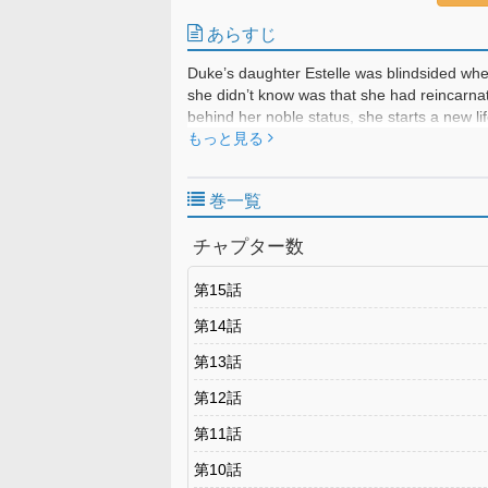
あらすじ
Duke’s daughter Estelle was blindsided wh
she didn’t know was that she had reincarna
behind her noble status, she starts a new l
small restaurant. Six years later, she’s rais
もっと見る
beloved eatery. But when Frederick, a cold 
lost brother, Estelle is drawn into a noble i
巻一覧
Frederick’s fiancée—but between political in
she had… will this fake engagement remain 
チャプター数
redemption story filled with love, family, a
第15話
第14話
第13話
第12話
第11話
第10話