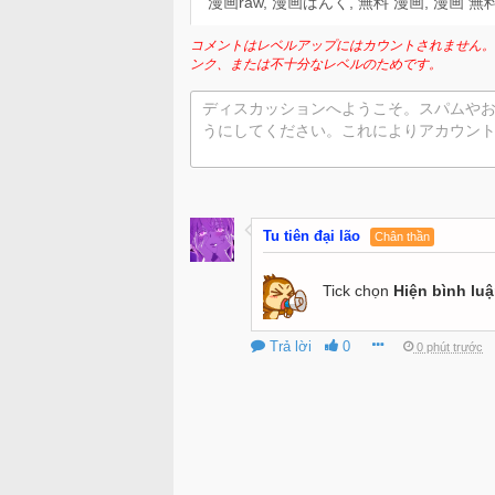
漫画raw, 漫画ばんく, 無料 漫画, 漫画 無料,
コメントはレベルアップにはカウントされません。
ンク、または不十分なレベルのためです。
ディスカッションへようこそ。スパムや
うにしてください。これによりアカウン
Tu tiên đại lão
Chân thần
Tick chọn
Hiện bình lu
Trả lời
0
0 phút trước