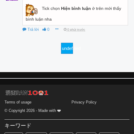
Tick chọn
Hiện bình luận
ở trên mới thấy
bình luận nha
Trả lời
0
0 phút trước
undefined
Terms of usage
Privacy Policy
© Copyright 2026 - Made with ❤️
キーワード