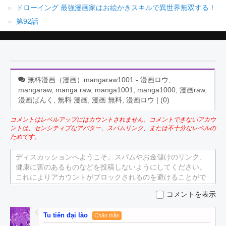
ドローイング 最強漫画家はお絵かきスキルで異世界無双する！
第92話
無料漫画（漫画）mangaraw1001 - 漫画ロウ,
mangaraw, manga raw, manga1001, manga1000, 漫画raw,
漫画ばんく, 無料 漫画, 漫画 無料, 漫画ロウ | (
0
)
コメントはレベルアップにはカウントされません。コメントできないアカウ
ントは、センシティブなアバター、スパムリンク、または不十分なレベルの
ためです。
ディスカッションへようこそ。スパムやお金儲けのリンク、
健康に害のあるものなどを投稿しないようにしてください。
これによりアカウントがブロックされるのを避けることがで
きます。
コメントを表示
Tu tiên đại lão
Chân thần