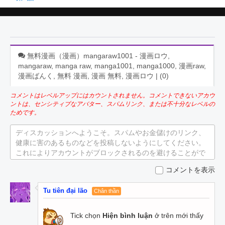
無料漫画（漫画）mangaraw1001 - 漫画ロウ,
mangaraw, manga raw, manga1001, manga1000, 漫画raw,
漫画ばんく, 無料 漫画, 漫画 無料, 漫画ロウ | (
0
)
コメントはレベルアップにはカウントされません。コメントできないアカウ
ントは、センシティブなアバター、スパムリンク、または不十分なレベルの
ためです。
ディスカッションへようこそ。スパムやお金儲けのリンク、
健康に害のあるものなどを投稿しないようにしてください。
これによりアカウントがブロックされるのを避けることがで
きます。
コメントを表示
Tu tiên đại lão
Chân thần
Tick chọn
Hiện bình luận
ở trên mới thấy