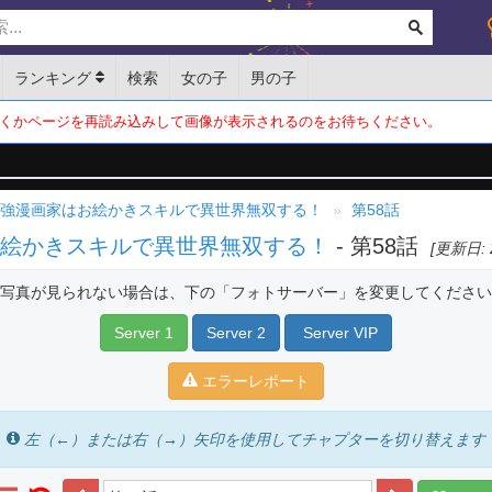
ランキング
検索
女の子
男の子
くかページを再読み込みして画像が表示されるのをお待ちください。
最強漫画家はお絵かきスキルで異世界無双する！
第58話
お絵かきスキルで異世界無双する！
- 第58話
[更新日: 2
写真が見られない場合は、下の「フォトサーバー」を変更してください
Server 1
Server 2
Server VIP
エラーレポート
左（←）または右（→）矢印を使用してチャプターを切り替えます