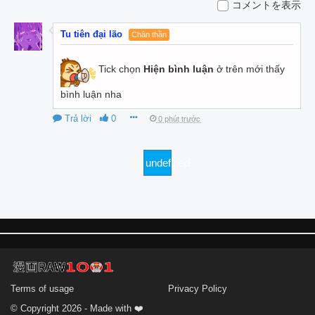
コメントを表示
Tu tiên đại lão
Chân thần
Tick chọn
Hiện bình luận
ở trên mới thấy
bình luận nha
Trả lời
0
0 phút trước
undefined
Terms of usage
Privacy Policy
© Copyright 2026 - Made with ❤️