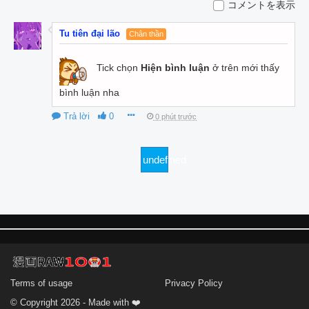
コメントを表示
Tu tiên đại lão
Chân thần
Tick chọn
Hiện bình luận
ở trên mới thấy
bình luận nha
Trả lời
0
0 phút trước
undefined
Terms of usage
Privacy Policy
© Copyright 2026 - Made with ❤️