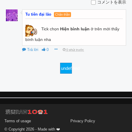
コメントを表示
Tu tiên đại lão
Chân thần
Tick chọn
Hiện bình luận
ở trên mới thấy
bình luận nha
Trả lời
0
0 phút trước
undefined
Terms of usage
Privacy Policy
© Copyright 2026 - Made with ❤️