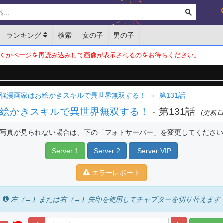
ランキング
検索
女の子
男の子
くかページを再読み込みして画像が表示されるのをお待ちください。
最強漫画家はお絵かきスキルで異世界無双する！
第131話
お絵かきスキルで異世界無双する！
- 第131話
[更新日: 
写真が見られない場合は、下の「フォトサーバー」を変更してください
Server 1
Server 2
Server VIP
エラーレポート
左（←）または右（→）矢印を使用してチャプターを切り替えます