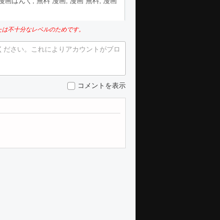
aw, 漫画ばんく, 無料 漫画, 漫画 無料, 漫画
たは不十分なレベルのためです。
ください。これによりアカウントがブロ
コメントを表示