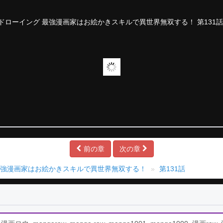
前の章
次の章
最強漫画家はお絵かきスキルで異世界無双する！
第131話