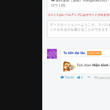
無料漫画（漫画）mangaraw1001 - 漫画
ロウ | (
0
)
コメントはレベルアップにはカウントされませ
ディスカッションへようこそ。スパム
ックされるのを避けることができます
Tu tiên đại lão
Chân thần
Tick chọn
Hiện bình 
Trả lời
0
0 phút trư