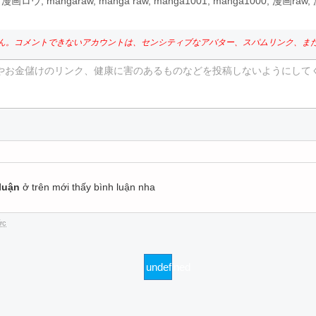
ロウ, mangaraw, manga raw, manga1001, manga1000, 漫画r
ん。コメントできないアカウントは、センシティブなアバター、スパムリンク、ま
やお金儲けのリンク、健康に害のあるものなどを投稿しないようにして
。
luận
ở trên mới thấy bình luận nha
ớc
undefined