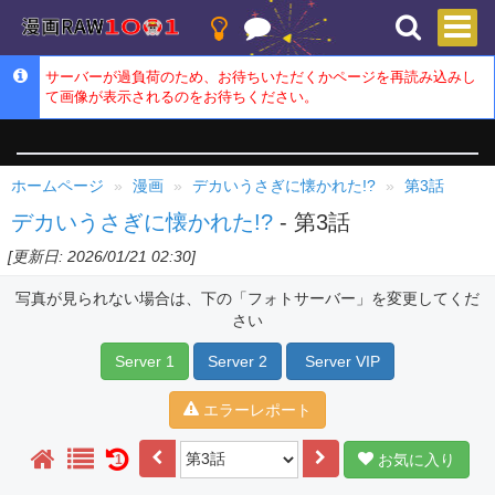
サーバーが過負荷のため、お待ちいただくかページを再読み込みし
て画像が表示されるのをお待ちください。
ホームページ
漫画
デカいうさぎに懐かれた!?
第3話
デカいうさぎに懐かれた!?
- 第3話
[更新日: 2026/01/21 02:30]
写真が見られない場合は、下の「フォトサーバー」を変更してくだ
さい
Server 1
Server 2
Server VIP
エラーレポート
お気に入り
1