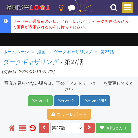
サーバーが過負荷のため、お待ちいただくかページを再読み込みし
て画像が表示されるのをお待ちください。
ホームページ
漫画
ダークギャザリング
第27話
ダークギャザリング
- 第27話
[更新日: 2024/01/16 07:22]
写真が見られない場合は、下の「フォトサーバー」を変更してくだ
さい
Server 1
Server 2
Server VIP
エラーレポート
お気に入り
1