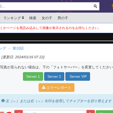
ランキング
検索
女の子
男の子
くかページを再読み込みして画像が表示されるのをお待ちください。
ング
第10話
[更新日: 2024/01/16 07:22]
写真が見られない場合は、下の「フォトサーバー」を変更してください
Server 1
Server 2
Server VIP
エラーレポート
左（←）または右（→）矢印を使用してチャプターを切り替えます