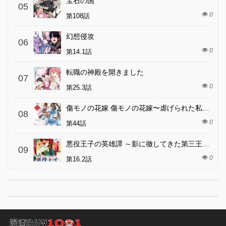
宝石の国
05
0
第108話
幻想侵攻
06
0
第14.1話
転職の神殿を開きました
07
0
第25.3話
傷モノの花嫁 傷モノの花嫁〜虐げられた私が、皇國の鬼神に見初められた理由〜 傷モノの花嫁 〜虐げられた私が、皇國の鬼神に見初められた理由〜
08
0
第44話
悪役王子の英雄譚 ～影に徹してきた第三王子、婚約破棄された公爵令嬢を引き取ったので本気を出してみた～
09
0
第16.2話