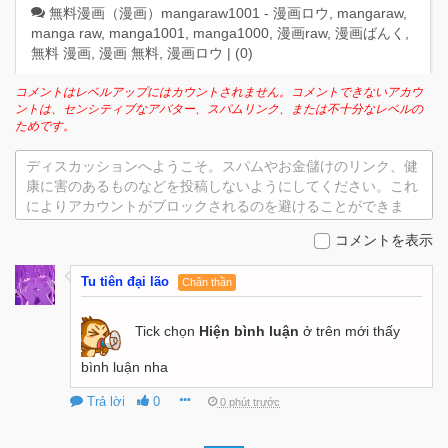
無料漫画（漫画）mangaraw1001 - 漫画ロウ, mangaraw,
manga raw, manga1001, manga1000, 漫画raw, 漫画ばんく,
無料 漫画, 漫画 無料, 漫画ロウ | (
0
)
コメントはレベルアップにはカウントされません。コメントできないアカウ
ントは、センシティブなアバター、スパムリンク、または不十分なレベルの
ためです。
ディスカッションへようこそ。スパムやお金儲けのリンク、健
康に害のあるものなどを投稿しないようにしてください。これ
によりアカウントがブロックされるのを避けることができま
す。
コメントを表示
Tu tiên đại lão
Chân thần
Tick chọn
Hiện bình luận
ở trên mới thấy
bình luận nha
Trả lời
0
0 phút trước