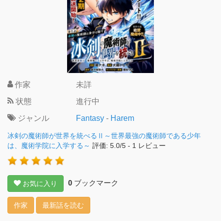
作家
未詳
状態
進行中
ジャンル
Fantasy
-
Harem
冰剣の魔術師が世界を統べるⅡ～世界最強の魔術師である少年
は、魔術学院に入学する～
評価:
5.0
/
5
-
1
レビュー
0
ブックマーク
お気に入り
作家
最新話を読む