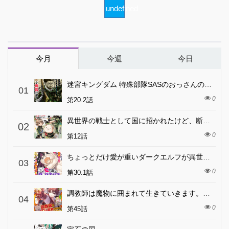
undefined
今月
今週
今日
迷宮キングダム 特殊部隊SASのおっさんの異世界ダンジョンサバイバルマニュアル!
01
0
第20.2話
異世界の戦士として国に招かれたけど、断って兵士から始める事にした
02
0
第12話
ちょっとだけ愛が重いダークエルフが異世界から追いかけてきた
03
0
第30.1話
調教師は魔物に囲まれて生きていきます。～勇者パーティーに置いていかれたけど、伝説の魔物と出会い最強になってた～
04
0
第45話