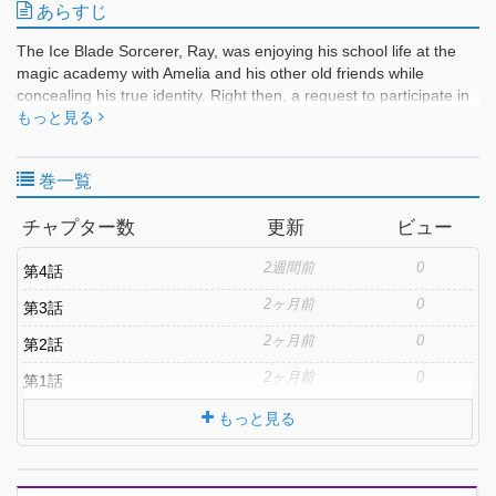
あらすじ
The Ice Blade Sorcerer, Ray, was enjoying his school life at the
magic academy with Amelia and his other old friends while
concealing his true identity. Right then, a request to participate in
a "large-scale magic war" arrives...!! The tale of the strongest
もっと見る
sorcerer finally reboots!!
巻一覧
チャプター数
更新
ビュー
2週間前
0
第4話
2ヶ月前
0
第3話
2ヶ月前
0
第2話
2ヶ月前
0
第1話
もっと見る