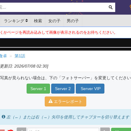
ランキング
検索
女の子
男の子
くかページを再読み込みして画像が表示されるのをお待ちください。
食卓
第1話
[更新日: 2026/07/08 02:30]
写真が見られない場合は、下の「フォトサーバー」を変更してください
Server 1
Server 2
Server VIP
エラーレポート
左（←）または右（→）矢印を使用してチャプターを切り替えます