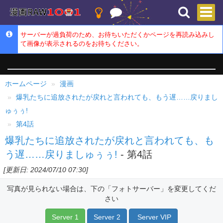
サーバーが過負荷のため、お待ちいただくかページを再読み込みし
て画像が表示されるのをお待ちください。
ホームページ
漫画
爆乳たちに追放されたが戻れと言われても、もう遅……戻りまし
ゅぅぅ!
第4話
爆乳たちに追放されたが戻れと言われても、も
う遅……戻りましゅぅぅ!
- 第4話
[更新日: 2024/07/10 07:30]
写真が見られない場合は、下の「フォトサーバー」を変更してくだ
さい
Server 1
Server 2
Server VIP