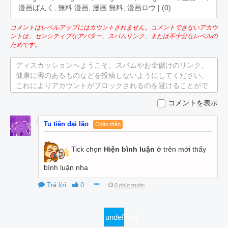
漫画ばんく, 無料 漫画, 漫画 無料, 漫画ロウ | (
0
)
コメントはレベルアップにはカウントされません。コメントできないアカウ
ントは、センシティブなアバター、スパムリンク、または不十分なレベルの
ためです。
ディスカッションへようこそ。スパムやお金儲けのリンク、
健康に害のあるものなどを投稿しないようにしてください。
これによりアカウントがブロックされるのを避けることがで
きます。
コメントを表示
Tu tiên đại lão
Chân thần
Tick chọn
Hiện bình luận
ở trên mới thấy
bình luận nha
Trả lời
0
0 phút trước
undefined