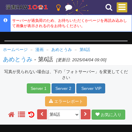
サーバーが過負荷のため、お待ちいただくかページを再読み込みし
て画像が表示されるのをお待ちください。
ホームページ
漫画
あめとうみ
第6話
あめとうみ
- 第6話
[更新日: 2025/04/04 09:00]
写真が見られない場合は、下の「フォトサーバー」を変更してくだ
さい
Server 1
Server 2
Server VIP
エラーレポート
お気に入り
1