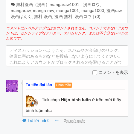
無料漫画（漫画）mangaraw1001 - 漫画ロウ,
mangaraw, manga raw, manga1001, manga1000, 漫画raw,
漫画ばんく, 無料 漫画, 漫画 無料, 漫画ロウ | (
0
)
コメントはレベルアップにはカウントされません。コメントできないアカウ
ントは、センシティブなアバター、スパムリンク、または不十分なレベルの
ためです。
ディスカッションへようこそ。スパムやお金儲けのリンク、
健康に害のあるものなどを投稿しないようにしてください。
これによりアカウントがブロックされるのを避けることがで
きます。
コメントを表示
Tu tiên đại lão
Chân thần
Tick chọn
Hiện bình luận
ở trên mới thấy
bình luận nha
Trả lời
0
0 phút trước