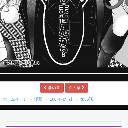
前の章
次の章
ホームページ
漫画
108P!~1年後
第35話