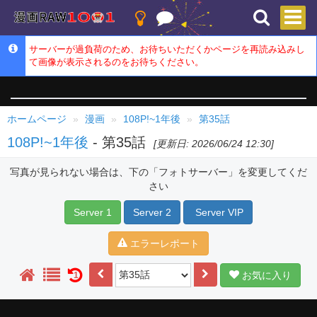
サーバーが過負荷のため、お待ちいただくかページを再読み込みし
て画像が表示されるのをお待ちください。
ホームページ
漫画
108P!~1年後
第35話
108P!~1年後
- 第35話
[更新日: 2026/06/24 12:30]
写真が見られない場合は、下の「フォトサーバー」を変更してくだ
さい
Server 1
Server 2
Server VIP
エラーレポート
お気に入り
1